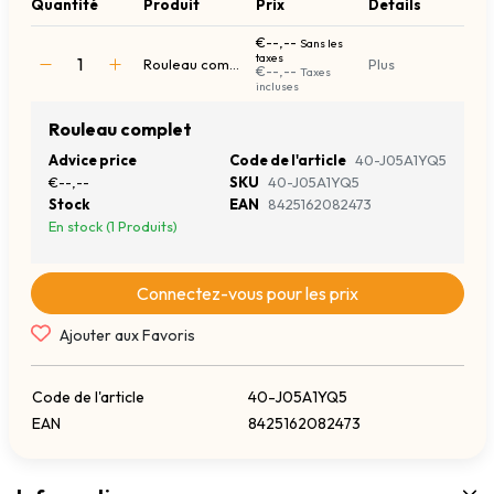
Quantité
Produit
Prix
Details
€--,--
Sans les
taxes
Rouleau complet
Plus
€--,--
Taxes
incluses
Rouleau complet
Advice price
Code de l'article
40-J05A1YQ5
€--,--
SKU
40-J05A1YQ5
Stock
EAN
8425162082473
En stock (1 Produits)
Connectez-vous pour les prix
Ajouter aux Favoris
Code de l'article
40-J05A1YQ5
EAN
8425162082473