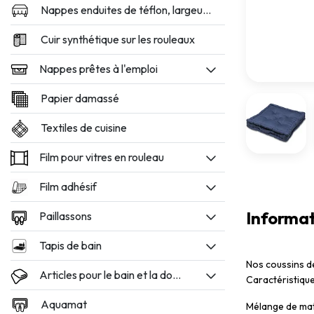
Nappes enduites de téflon, largeur 160 et 180 cm
Cuir synthétique sur les rouleaux
Nappes prêtes à l'emploi
Papier damassé
Textiles de cuisine
Film pour vitres en rouleau
Film adhésif
Informat
Paillassons
Tapis de bain
Nos coussins de
Articles pour le bain et la douche
Caractéristique
Aquamat
Mélange de mat