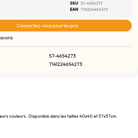
SKU
57-4654273
EAN
7141224654273
Connectez-vous pour les prix
avoris
57-4654273
7141224654273
urs couleurs . Disponible dans les tailles 40x40 et 57x57cm.