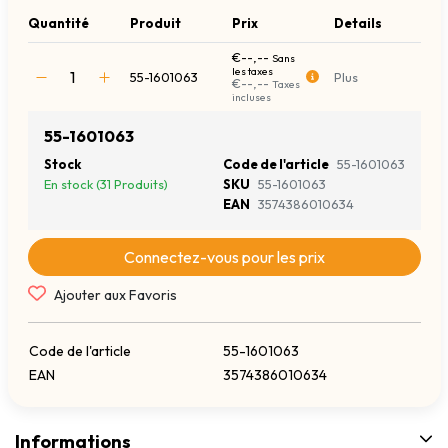
Quantité
Produit
Prix
Details
€--,--
Sans
les taxes
55-1601063
Plus
€--,--
Taxes
incluses
55-1601063
Stock
Code de l'article
55-1601063
En stock (31 Produits)
SKU
55-1601063
EAN
3574386010634
Connectez-vous pour les prix
Ajouter aux Favoris
Code de l'article
55-1601063
EAN
3574386010634
Informations