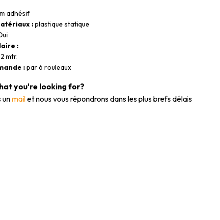
lm adhésif
atériaux :
plastique statique
ui
aire :
2 mtr.
mande :
par 6 rouleaux
what you're looking for?
 un
mail
et nous vous répondrons dans les plus brefs délais