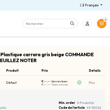
Français
0
f-Plastique carrara gris beige COMMANDE
VEUILLEZ NOTER
Produit
Prix
Details
€--,--
Sans les taxes
Défaut
Plus
€--,--
Taxes incluses
Min. order
6 Produit(s)
uits)
Code de l'article
49-35062