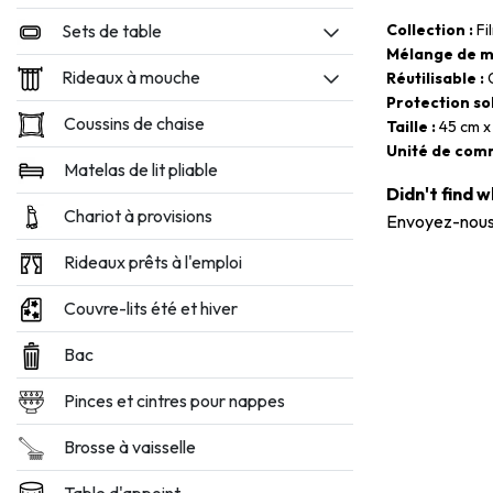
Sets de table
Collection :
Fi
Mélange de m
Rideaux à mouche
Réutilisable :
O
Protection sol
Coussins de chaise
Taille :
45 cm x 
Unité de com
Matelas de lit pliable
Didn't find 
Chariot à provisions
Envoyez-nous
Rideaux prêts à l'emploi
Couvre-lits été et hiver
Bac
Pinces et cintres pour nappes
Brosse à vaisselle