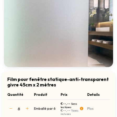
Film pour fenêtre statique-anti-transparent
givre 45cm x 2 mètres
Quantité
Produit
Prix
Details
€--,--
Sans
les taxes
Emballé par 6
Plus
€--,--
Taxes
incluses