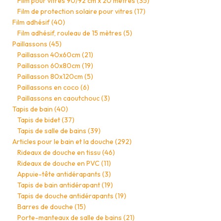
Film pour vitres 90/92 cm x 20 mètres
(35)
Film de protection solaire pour vitres
(17)
Film adhésif
(40)
Film adhésif, rouleau de 15 mètres
(5)
Paillassons
(45)
Paillasson 40x60cm
(21)
Paillasson 60x80cm
(19)
Paillasson 80x120cm
(5)
Paillassons en coco
(6)
Paillassons en caoutchouc
(3)
Tapis de bain
(40)
Tapis de bidet
(37)
Tapis de salle de bains
(39)
Articles pour le bain et la douche
(292)
Rideaux de douche en tissu
(46)
Rideaux de douche en PVC
(11)
Appuie-tête antidérapants
(3)
Tapis de bain antidérapant
(19)
Tapis de douche antidérapants
(19)
Barres de douche
(15)
Porte-manteaux de salle de bains
(21)