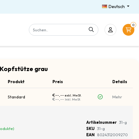
Deutsch
0
-Kopfstütze grau
Produkt
Preis
Details
€--,--
exkl. MwSt.
Standard
Mehr
€--,--
Inkl. MwSt.
Artikelnummer
31-g
rodukte)
SKU
31-g
EAN
8024312009270