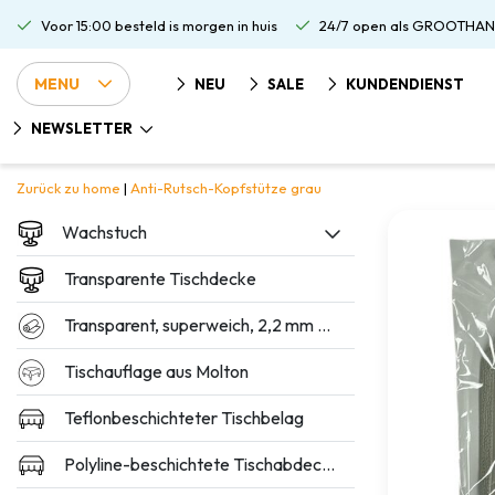
Voor 15:00 besteld is morgen in huis
24/7 open als GROOTHAN
MENU
NEU
SALE
KUNDENDIENST
NEWSLETTER
Zurück zu home
|
Anti-Rutsch-Kopfstütze grau
Wachstuch
Transparente Tischdecke
Transparent, superweich, 2,2 mm dick
Tischauflage aus Molton
Teflonbeschichteter Tischbelag
Polyline-beschichtete Tischabdeckung