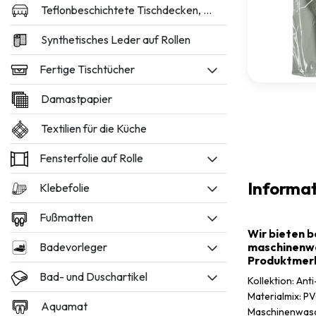
Teflonbeschichtete Tischdecken, 160 und 180 cm breit
Synthetisches Leder auf Rollen
Fertige Tischtücher
Damastpapier
Textilien für die Küche
Fensterfolie auf Rolle
Informa
Klebefolie
Fußmatten
Wir bieten b
Badevorleger
maschinenwa
Produktmer
Bad- und Duschartikel
Kollektion: An
Materialmix: P
Aquamat
Maschinenwasc