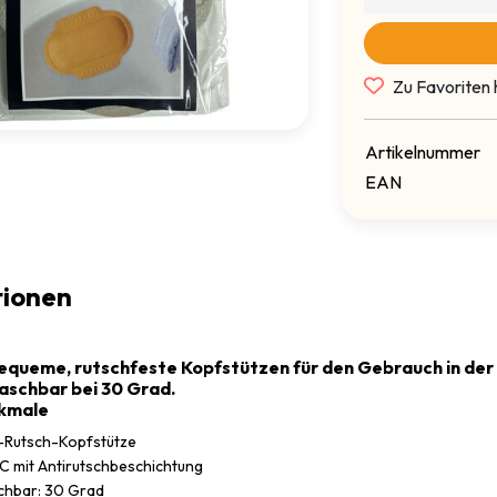
Zu Favoriten 
Artikelnummer
EAN
tionen
equeme, rutschfeste Kopfstützen für den Gebrauch in der
schbar bei 30 Grad.
kmale
ti-Rutsch-Kopfstütze
VC mit Antirutschbeschichtung
hbar: 30 Grad