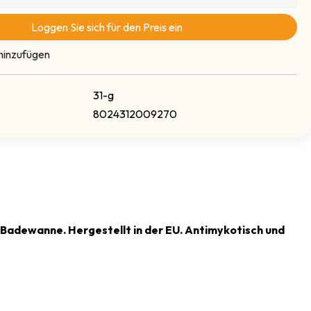
Loggen Sie sich für den Preis ein
hinzufügen
31-g
8024312009270
 Badewanne. Hergestellt in der EU. Antimykotisch und