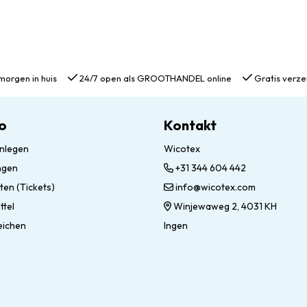
morgen in huis
24/7 open als GROOTHANDEL online
Gratis verze
o
Kontakt
nlegen
Wicotex
ngen
+31 344 604 442
ten (Tickets)
info@wicotex.com
ttel
Winjewaweg 2, 4031 KH
eichen
Ingen