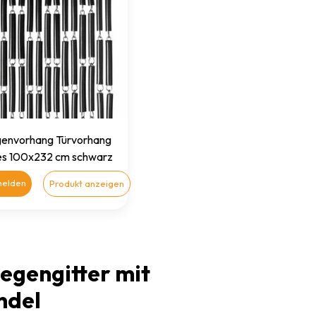
genvorhang Türvorhang
es 100x232 cm schwarz
elden
Produkt anzeigen
iegengitter mit
ndel