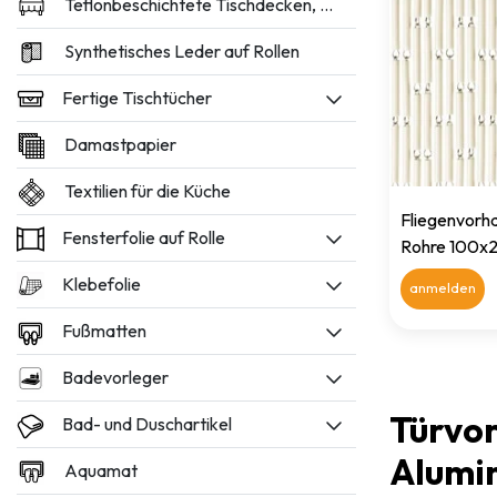
Teflonbeschichtete Tischdecken, 160 und 180 cm breit
Synthetisches Leder auf Rollen
Fertige Tischtücher
Damastpapier
Textilien für die Küche
Fliegenvorh
Fensterfolie auf Rolle
Rohre 100x2
Klebefolie
anmelden
Fußmatten
Badevorleger
Türvor
Bad- und Duschartikel
Alumi
Aquamat