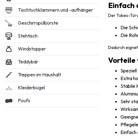
Einfach
Tischtuchklammern und -aufhänger
Der Tubes-Türvo
Geschirrspülbürste
Die Schi
Die Rohr
Stehtisch
Dadurch eignet
Windstopper
Vorteile
Teddybär
Speziell
Treppen im Haushalt
Extra h
Stabile 
Kleiderbügel
Alumini
Poufs
Sehr sta
Wirksam
Geeignet
Pflegele
Einfach