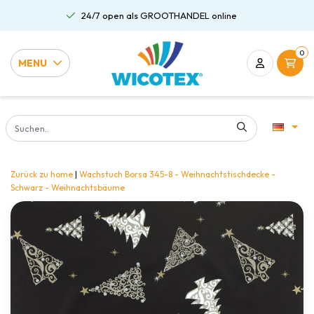
24/7 open als GROOTHANDEL online
0
MENU
Zurück zu home
|
Wachstuch Borsa 345-8 - Weihnachtstischdecke -
Schwarz - Weihnachtsbäume