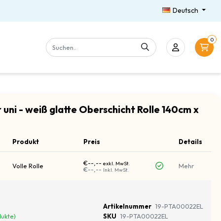
Deutsch
0
 uni - weiß glatte Oberschicht Rolle 140cm x
Produkt
Preis
Details
€--,--
exkl. MwSt.
Volle Rolle
Mehr
€--,--
Inkl. MwSt.
Artikelnummer
19-PTA00022EL
dukte)
SKU
19-PTA00022EL