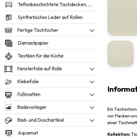
Teflonbeschichtete Tischdecken, 160 und 180 cm breit
Synthetisches Leder auf Rollen
Fertige Tischtücher
Damastpapier
Textilien für die Küche
Fensterfolie auf Rolle
Klebefolie
Informa
Fußmatten
Badevorleger
Ein Tischschon
vor Flecken un
Bad- und Duschartikel
einer Tischmatt
Aquamat
Kollektion:
Tis