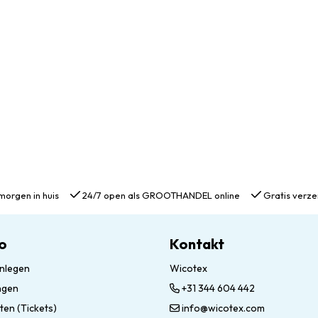
morgen in huis
24/7 open als GROOTHANDEL online
Gratis verze
o
Kontakt
nlegen
Wicotex
ngen
+31 344 604 442
ten (Tickets)
info@wicotex.com