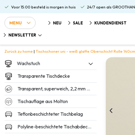
Voor 15:00 besteld is morgen in huis
24/7 open als GROOTHAN
MENU
NEU
SALE
KUNDENDIENST
NEWSLETTER
Zurück zu home
|
Tischschoner uni - weiß glatte Oberschicht Rolle 140cm
Wachstuch
Transparente Tischdecke
Transparent, superweich, 2,2 mm dick
Tischauflage aus Molton
Teflonbeschichteter Tischbelag
Polyline-beschichtete Tischabdeckung