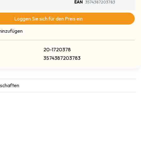
EAN
3574387203783
Loggen Sie sich für den Preis ein
hinzufügen
20-1720378
3574387203783
schaften