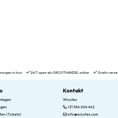
morgen in huis
24/7 open als GROOTHANDEL online
Gratis verze
o
Kontakt
nlegen
Wicotex
ngen
+31 344 604 442
ten (Tickets)
info@wicotex.com