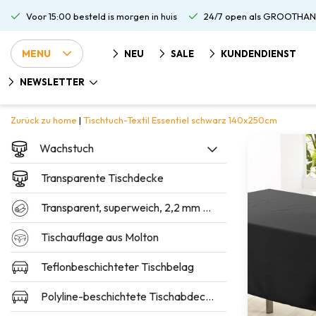
Voor 15:00 besteld is morgen in huis
24/7 open als GROOTHAN
MENU
NEU
SALE
KUNDENDIENST
NEWSLETTER
Zurück zu home
|
Tischtuch-Textil Essentiel schwarz 140x250cm
Wachstuch
Transparente Tischdecke
Transparent, superweich, 2,2 mm dick
Tischauflage aus Molton
Teflonbeschichteter Tischbelag
Polyline-beschichtete Tischabdeckung