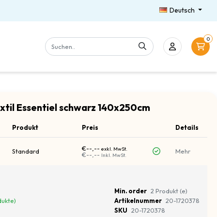
Deutsch
0
xtil Essentiel schwarz 140x250cm
Produkt
Preis
Details
€--,--
exkl. MwSt.
Standard
Mehr
€--,--
Inkl. MwSt.
Min. order
2 Produkt (e)
dukte)
Artikelnummer
20-1720378
SKU
20-1720378