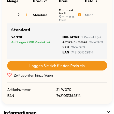
Menge
Produkt
Preis
Details
€--,--
exkl.
MwSt.
Standard
Mehr
€--,--
Inkl.
MwSt.
Standard
Vorrat
Min. order
2 Produkt (e)
Auf Lager (398 Produkte)
Artikelnummer
21-W070
SKU
21-W070
EAN
7421031362814
Loggen Sie sich für den Preis ein
Zu Favoriten hinzufügen
Artikelnummer
21-W070
EAN
7421031362814
Informationen