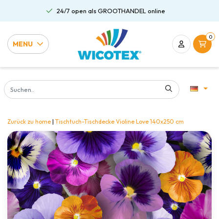
24/7 open als GROOTHANDEL online
0
MENU
Zurück zu home
|
Tischtuch-Tischdecke Violine Love 140x250 cm