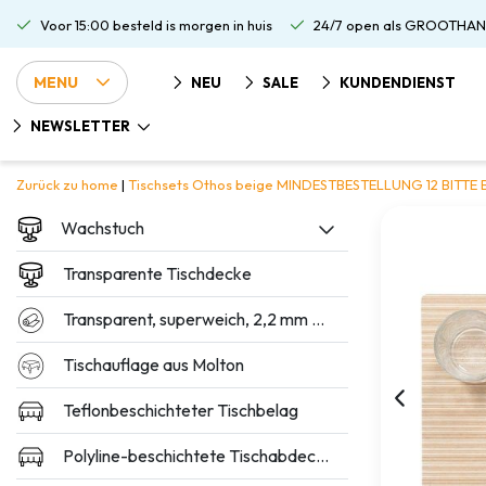
Voor 15:00 besteld is morgen in huis
24/7 open als GROOTHAN
MENU
NEU
SALE
KUNDENDIENST
NEWSLETTER
Zurück zu home
|
Tischsets Othos beige MINDESTBESTELLUNG 12 BITTE
Wachstuch
Transparente Tischdecke
Transparent, superweich, 2,2 mm dick
Tischauflage aus Molton
Teflonbeschichteter Tischbelag
Polyline-beschichtete Tischabdeckung