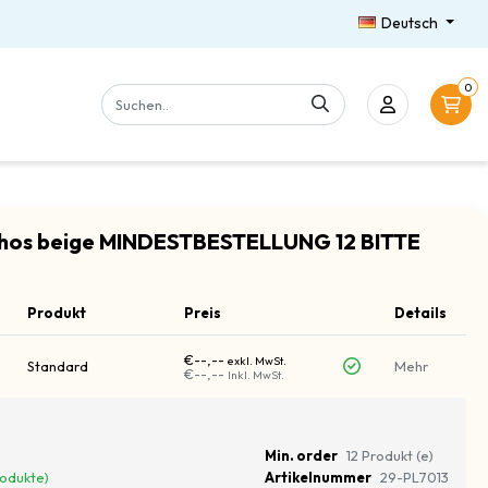
Deutsch
0
thos beige MINDESTBESTELLUNG 12 BITTE
Produkt
Preis
Details
€--,--
exkl. MwSt.
Standard
Mehr
€--,--
Inkl. MwSt.
Min. order
12 Produkt (e)
rodukte)
Artikelnummer
29-PL7013