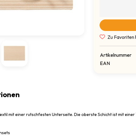
Zu Favoriten 
Artikelnummer
EAN
tionen
extil mit einer rutschfesten Unterseite. Die oberste Schicht ist mit ei
chsets