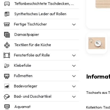
Teflonbeschichtete Tischdecken, 160 und 180 cm breit
Synthetisches Leder auf Rollen
Fertige Tischtücher
Damastpapier
Textilien für die Küche
Fensterfolie auf Rolle
Klebefolie
Informa
Fußmatten
Badevorleger
Tischsets aus T
Bad- und Duschartikel
Aquamat
Kollektion: Tis