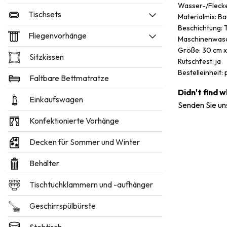
Wasser-/Flecke
Tischsets
Materialmix: B
Beschichtung: 
Fliegenvorhänge
Maschinenwasc
Größe: 30 cm x
Sitzkissen
Rutschfest: ja
Bestelleinheit: 
Faltbare Bettmatratze
Didn't find 
Einkaufswagen
Senden Sie un
Konfektionierte Vorhänge
Decken für Sommer und Winter
Behälter
Tischtuchklammern und -aufhänger
Geschirrspülbürste