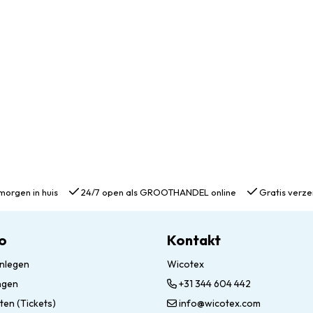
morgen in huis
24/7 open als GROOTHANDEL online
Gratis verze
o
Kontakt
nlegen
Wicotex
ngen
+31 344 604 442
ten (Tickets)
info@wicotex.com