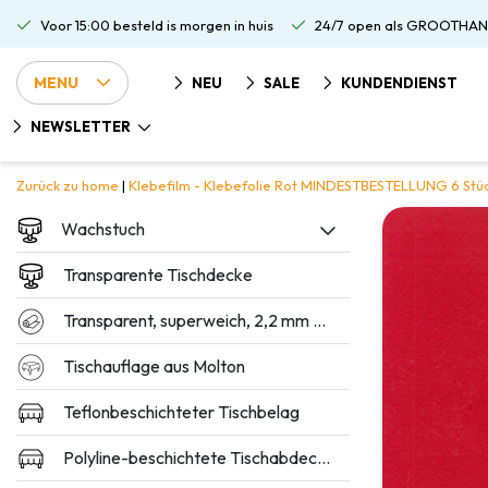
Voor 15:00 besteld is morgen in huis
24/7 open als GROOTHAN
MENU
NEU
SALE
KUNDENDIENST
NEWSLETTER
Zurück zu home
|
Klebefilm - Klebefolie Rot MINDESTBESTELLUNG 6 Stü
Wachstuch
Transparente Tischdecke
Transparent, superweich, 2,2 mm dick
Tischauflage aus Molton
Teflonbeschichteter Tischbelag
Polyline-beschichtete Tischabdeckung