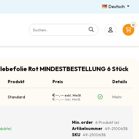
Deutsch
0
 Klebefolie Rot MINDESTBESTELLUNG 6 Stück
Produkt
Preis
Details
€--,--
exkl. MwSt.
Standard
Mehr
€--,--
Inkl. MwSt.
Min. order
6 Produkt (e)
odukte)
Artikelnummer
49-2100638
SKU
49-2100638