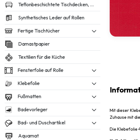
Teflonbeschichtete Tischdecken, 160 und 180 cm breit
Synthetisches Leder auf Rollen
Fertige Tischtücher
Damastpapier
Textilien für die Küche
Fensterfolie auf Rolle
Klebefolie
Informa
Fußmatten
Badevorleger
Mit dieser Kleb
Zuhause mit di
Bad- und Duschartikel
Die Klebefolie
Aquamat