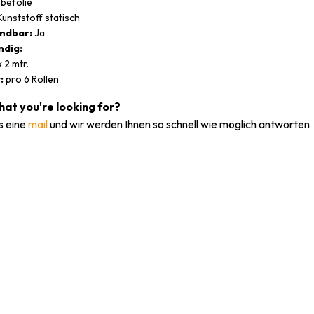
befolie
unststoff statisch
ndbar:
Ja
dig:
 2 mtr.
:
pro 6 Rollen
what you're looking for?
s eine
mail
und wir werden Ihnen so schnell wie möglich antworten