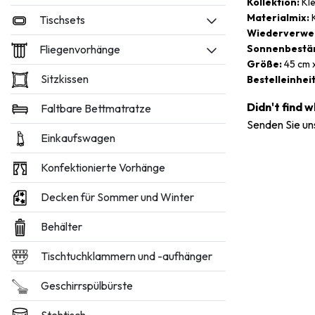
Kollektion:
Kle
Materialmix:
K
Tischsets
Wiederverwe
Fliegenvorhänge
Sonnenbestän
Größe:
45 cm x
Sitzkissen
Bestelleinheit
Didn't find 
Faltbare Bettmatratze
Senden Sie un
Einkaufswagen
Konfektionierte Vorhänge
Decken für Sommer und Winter
Behälter
Tischtuchklammern und -aufhänger
Geschirrspülbürste