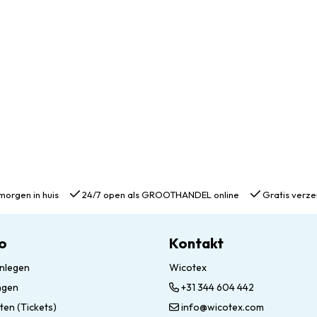
morgen in huis
24/7 open als GROOTHANDEL online
Gratis verze
o
Kontakt
nlegen
Wicotex
ngen
+31 344 604 442
ten (Tickets)
info@wicotex.com