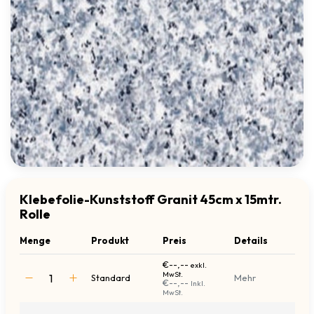
Klebefolie-Kunststoff Granit 45cm x 15mtr.
Rolle
Menge
Produkt
Preis
Details
€--,--
exkl.
MwSt.
Standard
Mehr
€--,--
Inkl.
MwSt.