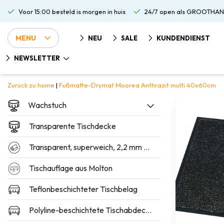
Voor 15:00 besteld is morgen in huis
24/7 open als GROOTHAN
MENU
NEU
SALE
KUNDENDIENST
NEWSLETTER
Zurück zu home
|
Fußmatte-Drymat Moorea Anthrazit multi 40x60cm
Wachstuch
Transparente Tischdecke
Transparent, superweich, 2,2 mm dick
Tischauflage aus Molton
Teflonbeschichteter Tischbelag
Polyline-beschichtete Tischabdeckung