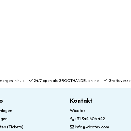
morgen in huis
24/7 open als GROOTHANDEL online
Gratis verze
o
Kontakt
nlegen
Wicotex
ngen
+31 344 604 442
ten (Tickets)
info@wicotex.com