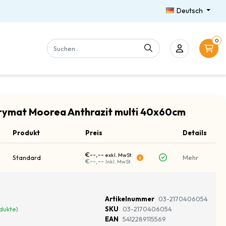
Deutsch
0
ymat Moorea Anthrazit multi 40x60cm
Produkt
Preis
Details
€--,--
exkl. MwSt.
Standard
Mehr
€--,--
Inkl. MwSt.
Artikelnummer
03-2170406054
dukte)
SKU
03-2170406054
EAN
5412289115569