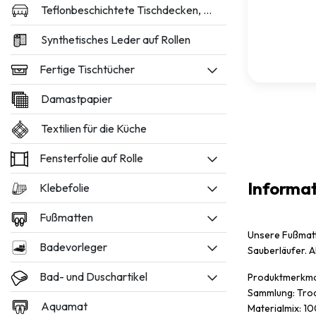
Teflonbeschichtete Tischdecken, 160 und 180 cm breit
Synthetisches Leder auf Rollen
Fertige Tischtücher
Damastpapier
Textilien für die Küche
Fensterfolie auf Rolle
Informa
Klebefolie
Fußmatten
Unsere Fußmatt
Badevorleger
Sauberläufer. A
Bad- und Duschartikel
Produktmerkm
Sammlung: Tro
Aquamat
Materialmix: 1