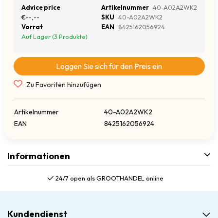
Advice price
Artikelnummer
40-A02A2WK2
€--,--
SKU
40-A02A2WK2
Vorrat
EAN
8425162056924
Auf Lager (3 Produkte)
Loggen Sie sich für den Preis ein
Zu Favoriten hinzufügen
Artikelnummer
40-A02A2WK2
EAN
8425162056924
Informationen
24/7 open als GROOTHANDEL online
Kundendienst