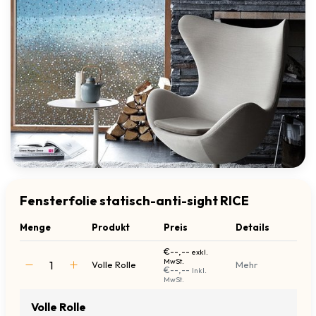
Fensterfolie statisch-anti-sight RICE
Menge
Produkt
Preis
Details
€--,--
exkl.
MwSt.
Volle Rolle
Mehr
€--,--
Inkl.
MwSt.
Volle Rolle