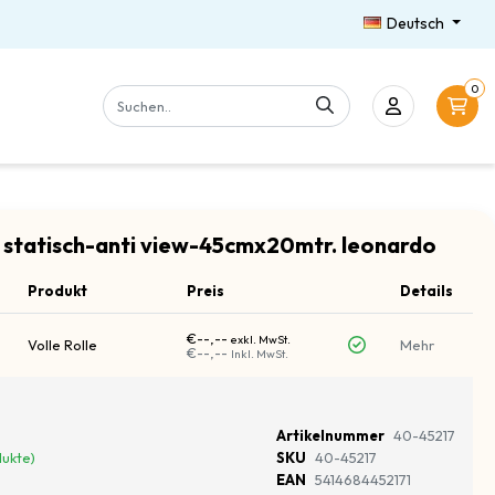
Deutsch
0
 statisch-anti view-45cmx20mtr. leonardo
Produkt
Preis
Details
€--,--
exkl. MwSt.
Volle Rolle
Mehr
€--,--
Inkl. MwSt.
Artikelnummer
40-45217
dukte)
SKU
40-45217
EAN
5414684452171