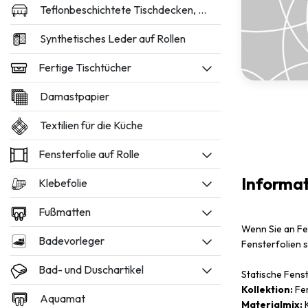
Teflonbeschichtete Tischdecken, 160 und 180 cm breit
Synthetisches Leder auf Rollen
Fertige Tischtücher
Damastpapier
Textilien für die Küche
Fensterfolie auf Rolle
Informa
Klebefolie
Fußmatten
Wenn Sie an Fen
Badevorleger
Fensterfolien s
Bad- und Duschartikel
Statische Fens
Kollektion:
Fen
Aquamat
Materialmix:
K