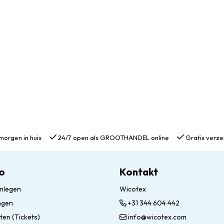
morgen in huis
24/7 open als GROOTHANDEL online
Gratis verze
o
Kontakt
nlegen
Wicotex
ngen
+31 344 604 442
ten (Tickets)
info@wicotex.com