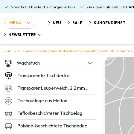
Voor 15:00 besteld is morgen in huis
24/7 open als GROOTHAN
MENU
NEU
SALE
KUNDENDIENST
NEWSLETTER
Zurück zu home
|
Fensterfolie statisch-anti view-45cmx20mtr. leonardo
Wachstuch
Transparente Tischdecke
Transparent, superweich, 2,2 mm dick
Tischauflage aus Molton
Teflonbeschichteter Tischbelag
Polyline-beschichtete Tischabdeckung