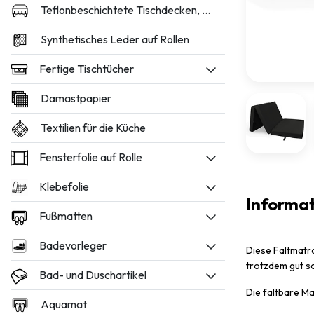
Teflonbeschichtete Tischdecken, 160 und 180 cm breit
Synthetisches Leder auf Rollen
Fertige Tischtücher
Damastpapier
Textilien für die Küche
Fensterfolie auf Rolle
Klebefolie
Informa
Fußmatten
Badevorleger
Diese Faltmatr
trotzdem gut s
Bad- und Duschartikel
Die faltbare M
Aquamat