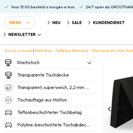
Voor 15:00 besteld is morgen in huis
24/7 open als GROOTHAN
MENU
NEU
SALE
KUNDENDIENST
NEWSLETTER
Zurück zu home
|
Matratze - Faltbare Matratze - Matratze Wicotex Ant
Wachstuch
Transparente Tischdecke
Transparent, superweich, 2,2 mm dick
Tischauflage aus Molton
Teflonbeschichteter Tischbelag
Polyline-beschichtete Tischabdeckung