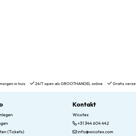
morgen in huis
24/7 open als GROOTHANDEL online
Gratis verze
o
Kontakt
nlegen
Wicotex
ngen
+31 344 604 442
ten (Tickets)
info@wicotex.com