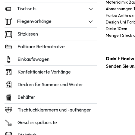
Materialmix Ba
Tischsets
Abmessungen 
Farbe Anthrazi
Fliegenvorhänge
Design Uni Far
Dicke 10cm
Sitzkissen
Menge 1 Stück o
Faltbare Bettmatratze
Didn't find 
Einkaufswagen
Senden Sie un
Konfektionierte Vorhänge
Decken für Sommer und Winter
Behälter
Tischtuchklammern und -aufhänger
Geschirrspülbürste