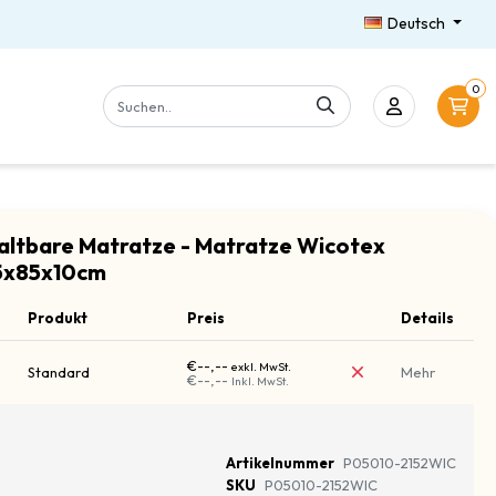
Deutsch
0
altbare Matratze - Matratze Wicotex
95x85x10cm
Produkt
Preis
Details
€--,--
exkl. MwSt.
Standard
Mehr
€--,--
Inkl. MwSt.
Artikelnummer
P05010-2152WIC
SKU
P05010-2152WIC