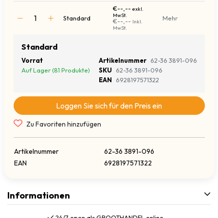
€--,--
exkl.
MwSt.
Standard
Mehr
€--,--
Inkl.
MwSt.
Standard
Vorrat
Artikelnummer
62-36 3891-096
Auf Lager (81 Produkte)
SKU
62-36 3891-096
EAN
6928197571322
Loggen Sie sich für den Preis ein
Zu Favoriten hinzufügen
Artikelnummer
62-36 3891-096
EAN
6928197571322
Informationen
24/7 open als GROOTHANDEL online