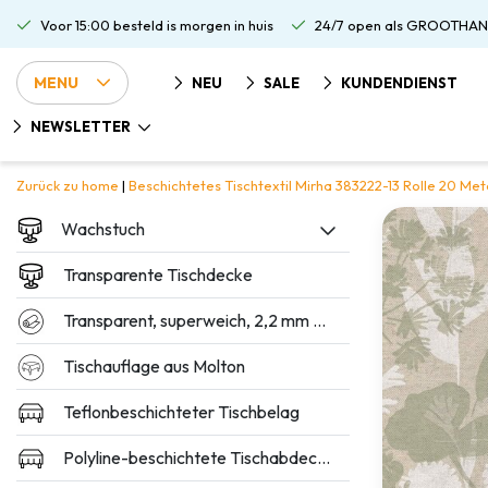
Voor 15:00 besteld is morgen in huis
24/7 open als GROOTHAN
MENU
NEU
SALE
KUNDENDIENST
NEWSLETTER
Zurück zu home
|
Beschichtetes Tischtextil Mirha 383222-13 Rolle 20 Met
Wachstuch
Transparente Tischdecke
Transparent, superweich, 2,2 mm dick
Tischauflage aus Molton
Teflonbeschichteter Tischbelag
Polyline-beschichtete Tischabdeckung