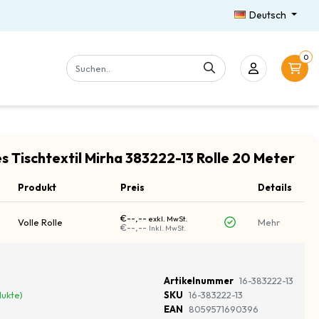
Deutsch
0
s Tischtextil Mirha 383222-13 Rolle 20 Meter
Produkt
Preis
Details
€--,--
exkl. MwSt.
Volle Rolle
Mehr
€--,--
Inkl. MwSt.
Artikelnummer
16-383222-13
dukte)
SKU
16-383222-13
EAN
8059571690396