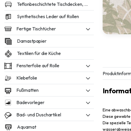
Teflonbeschichtete Tischdecken, 160 und 180 cm breit
Synthetisches Leder auf Rollen
Fertige Tischtücher
Damastpapier
Textilien für die Küche
Fensterfolie auf Rolle
Produktinform
Klebefolie
Informa
Fußmatten
Badevorleger
Eine abwaschba
Bad- und Duschartikel
Diese gewebte 
Die spezielle T
Aquamat
wasserabweisen