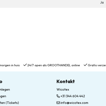
Ja
morgen in huis
24/7 open als GROOTHANDEL online
Gratis verze
o
Kontakt
nlegen
Wicotex
ngen
+31 344 604 442
ten (Tickets)
info@wicotex.com