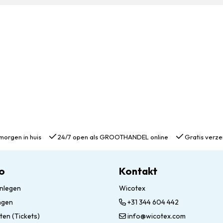
morgen in huis
24/7 open als GROOTHANDEL online
Gratis verze
o
Kontakt
nlegen
Wicotex
ngen
+31 344 604 442
ten (Tickets)
info@wicotex.com