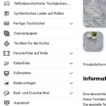
Teflonbeschichtete Tischdecken, 160 und 180 cm breit
Synthetisches Leder auf Rollen
Fertige Tischtücher
Damastpapier
Textilien für die Küche
Fensterfolie auf Rolle
Klebefolie
Produktinform
Fußmatten
Informa
Badevorleger
Bad- und Duschartikel
Eine abwaschba
Diese Tischdec
Aquamat
Die spezielle T