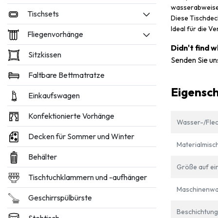
wasserabweisen
Tischsets
Diese Tischdec
Ideal für die 
Fliegenvorhänge
Didn't find 
Sitzkissen
Senden Sie un
Faltbare Bettmatratze
Eigensc
Einkaufswagen
Konfektionierte Vorhänge
Wasser-/Flec
Decken für Sommer und Winter
Materialmisc
Behälter
Größe auf ein
Tischtuchklammern und -aufhänger
Maschinenwa
Geschirrspülbürste
Beschichtung