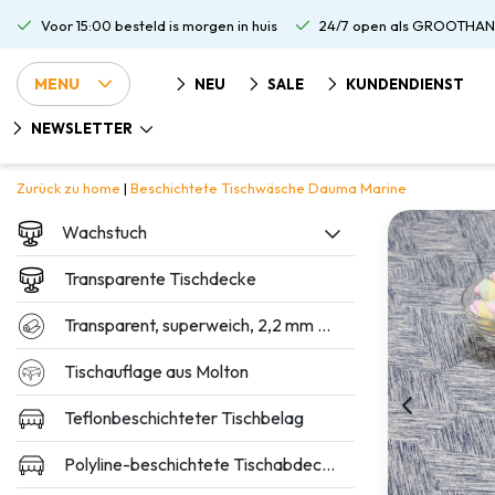
Voor 15:00 besteld is morgen in huis
24/7 open als GROOTHAN
MENU
NEU
SALE
KUNDENDIENST
NEWSLETTER
Zurück zu home
|
Beschichtete Tischwäsche Dauma Marine
Wachstuch
Transparente Tischdecke
Transparent, superweich, 2,2 mm dick
Tischauflage aus Molton
Teflonbeschichteter Tischbelag
Polyline-beschichtete Tischabdeckung