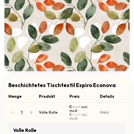
Beschichtetes Tischtextil Espiro Econova
Menge
Produkt
Preis
Details
€--,--
exkl.
MwSt.
Volle Rolle
Mehr
€--,--
Inkl.
MwSt.
Volle Rolle