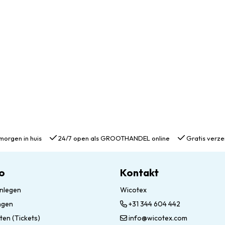
morgen in huis
24/7 open als GROOTHANDEL online
Gratis verze
o
Kontakt
nlegen
Wicotex
ngen
+31 344 604 442
ten (Tickets)
info@wicotex.com