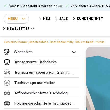
Voor 15:00 besteld is morgen in huis
24/7 open als GROOTHAN
MENU
NEU
SALE
KUNDENDIENST
NEWSLETTER
Zurück zu home
|
Beschichtete Tischdecke Maly, 160 cm breit – türkis
Wachstuch
Transparente Tischdecke
Transparent, superweich, 2,2 mm dick
Tischauflage aus Molton
Teflonbeschichteter Tischbelag
Polyline-beschichtete Tischabdeckung