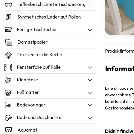
Teflonbeschichtete Tischdecken, 160 und 180 cm breit
Synthetisches Leder auf Rollen
Fertige Tischtücher
Damastpapier
Produktinform
Textilien für die Küche
Fensterfolie auf Rolle
Informa
Klebefolie
Eine strapazier
Fußmatten
abwaschbare Ti
kann leicht mit
Badevorleger
Gastronomiebe
Bad- und Duschartikel
Aquamat
Didn't find 