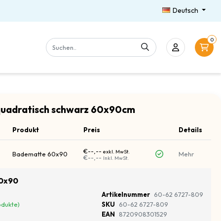
Deutsch
0
uadratisch schwarz 60x90cm
Produkt
Preis
Details
€--,--
exkl. MwSt.
Badematte 60x90
Mehr
€--,--
Inkl. MwSt.
0x90
Artikelnummer
60-62 6727-809
odukte)
SKU
60-62 6727-809
EAN
8720908301529