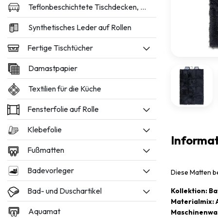
Teflonbeschichtete Tischdecken, 160 und 180 cm breit
Synthetisches Leder auf Rollen
Fertige Tischtücher
Damastpapier
Textilien für die Küche
Fensterfolie auf Rolle
Klebefolie
Informa
Fußmatten
Badevorleger
Diese Matten b
Bad- und Duschartikel
Kollektion: B
Materialmix: 
Aquamat
Maschinenwa