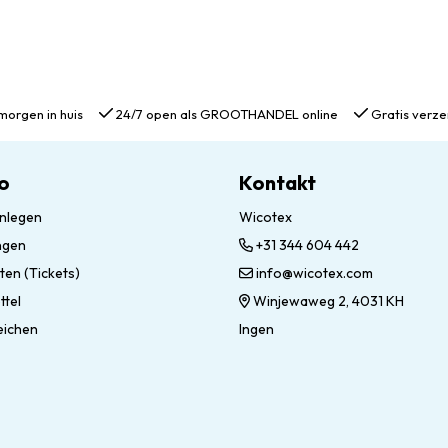
morgen in huis
24/7 open als GROOTHANDEL online
Gratis verze
o
Kontakt
nlegen
Wicotex
ngen
+31 344 604 442
ten (Tickets)
info@wicotex.com
ttel
Winjewaweg 2, 4031 KH
eichen
Ingen