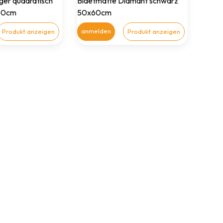
eger quadratisch
Bidetmatte Diamant schwarz
60cm
50x60cm
anmelden
Produkt anzeigen
Produkt anzeigen