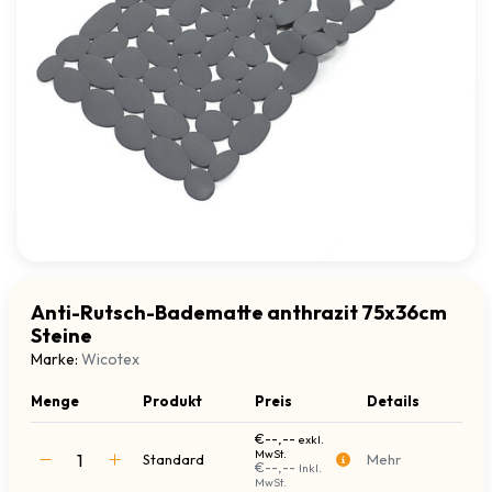
Anti-Rutsch-Badematte anthrazit 75x36cm
Steine
Marke:
Wicotex
Menge
Produkt
Preis
Details
€--,--
exkl.
MwSt.
Standard
Mehr
€--,--
Inkl.
MwSt.