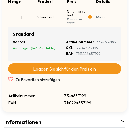
Menge
Produkt
Preis
Details
€--,--
exkl.
MwSt.
Standard
Mehr
€--,--
Inkl.
MwSt.
Standard
Vorrat
Artikelnummer
33-4657199
Auf Lager (146 Produkte)
SKU
33-46567199
EAN
7141224657199
Loggen Sie sich für den Preis ein
Zu Favoriten hinzufügen
Artikelnummer
33-4657199
EAN
7141224657199
Informationen