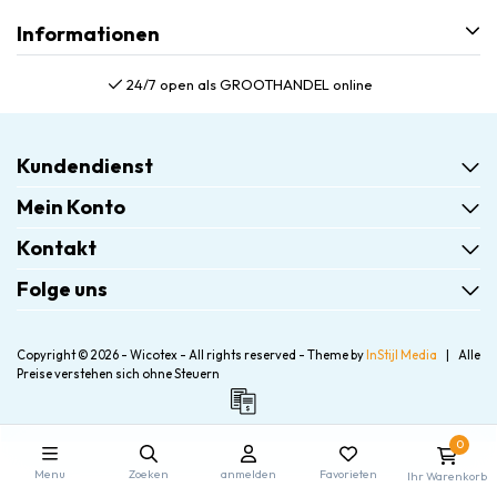
Informationen
24/7 open als GROOTHANDEL online
Kundendienst
Mein Konto
Kontakt
Folge uns
Copyright © 2026 - Wicotex - All rights reserved - Theme by
InStijl Media
|
Alle
Preise verstehen sich ohne Steuern
0
Menu
Zoeken
anmelden
Favorieten
Ihr Warenkorb