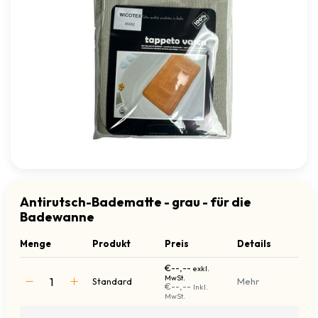
Antirutsch-Badematte - grau - für die
Badewanne
Menge
Produkt
Preis
Details
€--,--
exkl.
MwSt.
Standard
Mehr
€--,--
Inkl.
MwSt.