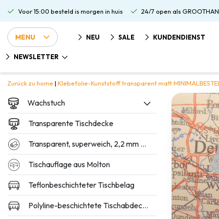
Voor 15:00 besteld is morgen in huis
24/7 open als GROOTHAN
MENU
NEU
SALE
KUNDENDIENST
NEWSLETTER
Zurück zu home
|
Klebefolie-Kunststoff transparent matt MINIMALBEST
Wachstuch
Transparente Tischdecke
Transparent, superweich, 2,2 mm dick
Tischauflage aus Molton
Teflonbeschichteter Tischbelag
Polyline-beschichtete Tischabdeckung