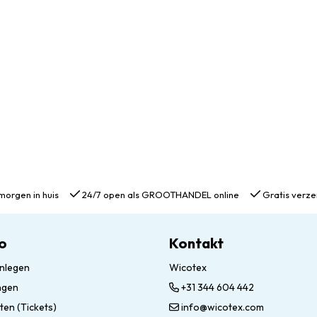
morgen in huis
24/7 open als GROOTHANDEL online
Gratis verze
o
Kontakt
nlegen
Wicotex
ngen
+31 344 604 442
ten (Tickets)
info@wicotex.com