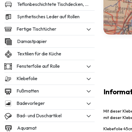
Teflonbeschichtete Tischdecken, 160 und 180 cm breit
Synthetisches Leder auf Rollen
Fertige Tischtücher
Damastpapier
Textilien für die Küche
Fensterfolie auf Rolle
Klebefolie
Informa
Fußmatten
Badevorleger
Mit dieser Kleb
Bad- und Duschartikel
mit dieser Kleb
Aquamat
Klebefolie 45c