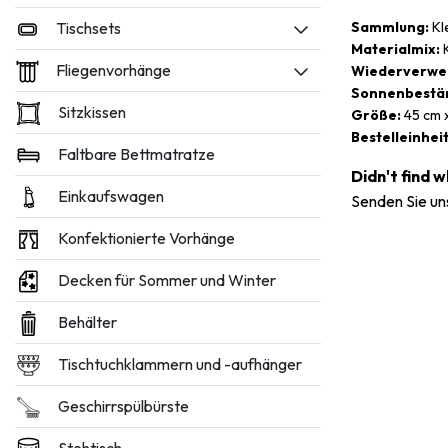
Tischsets
Sammlung:
Kl
Materialmix:
K
Fliegenvorhänge
Wiederverwe
Sonnenbestän
Sitzkissen
Größe:
45 cm x
Bestelleinheit
Faltbare Bettmatratze
Didn't find 
Einkaufswagen
Senden Sie un
Konfektionierte Vorhänge
Decken für Sommer und Winter
Behälter
Tischtuchklammern und -aufhänger
Geschirrspülbürste