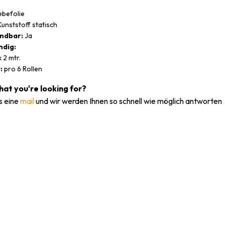
ebefolie
unststoff statisch
ndbar:
Ja
dig:
 2 mtr.
:
pro 6 Rollen
what you're looking for?
s eine
mail
und wir werden Ihnen so schnell wie möglich antworten