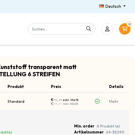
Deutsch
0
unststoff transparent matt
TELLUNG 6 STREIFEN
Produkt
Preis
Details
€--,--
exkl. MwSt.
Standard
Mehr
€--,--
Inkl. MwSt.
Min. order
6 Produkt (e)
odukte)
Artikelnummer
49-35099