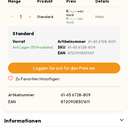
Menge
Produkt
Preis
Details
€--,--
exkl.
MwSt.
Standard
Mehr
€--,--
Inkl.
MwSt.
Standard
Vorrat
Artikelnummer
61-65 6728-809
Auf Lager (111 Produkte)
SKU
61-65 6728-809
EAN
8720908301611
Loggen Sie sich für den Preis ein
Zu Favoriten hinzufügen
Artikelnummer
61-65 6728-809
EAN
8720908301611
Informationen